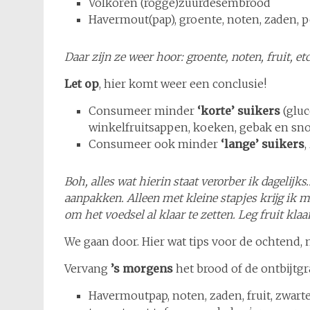
Volkoren (rogge)zuurdesembrood
Havermout(pap), groente, noten, zaden, p
Daar zijn ze weer hoor: groente, noten, fruit, etc
Let op
, hier komt weer een conclusie!
Consumeer minder
‘korte’ suikers
(gluc
winkelfruitsappen, koeken, gebak en sno
Consumeer ook minder
‘lange’ suikers
,
Boh, alles wat hierin staat verorber ik dagelijk
aanpakken. Alleen met kleine stapjes krijg ik 
om het voedsel al klaar te zetten. Leg fruit klaar
We gaan door. Hier wat tips voor de ochtend,
Vervang
’s morgens
het brood of de ontbijtg
Havermoutpap, noten, zaden, fruit, zwarte