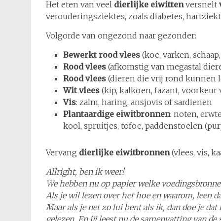
Het eten van veel
dierlijke eiwitten
versnelt
verouderingsziektes, zoals diabetes, hartziek
Volgorde van ongezond naar gezonder:
Bewerkt rood vlees
(koe, varken, schaap,
Rood vlees
(afkomstig van megastal dier
Rood vlees
(dieren die vrij rond kunnen 
Wit vlees
(kip, kalkoen, fazant, voorkeur
Vis
: zalm, haring, ansjovis of sardienen
Plantaardige eiwitbronnen
: noten, erwt
kool, spruitjes, tofoe, paddenstoelen (pu
Vervang
dierlijke eiwitbronnen
(vlees, vis, 
Allright, ben ik weer!
We hebben nu op papier welke voedingsbronnen
Als je wil lezen over het hoe en waarom, leen d
Maar als je net zo lui bent als ik, dan doe je da
gelezen. En jij leest nu de samenvatting van de