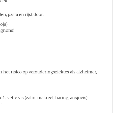
eek.
n, pasta en rijst door:
oja)
ignons)
het risico op verouderingsziektes als alzheimer,
’s, vette vis (zalm, makreel, haring, ansjovis)
e.