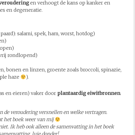
veroudering
en verhoogt de kans op kanker en
tes en degeneratie.
 paard): salami, spek, ham, worst, hotdog)
en)
lopen)
 vrij rondlopend)
en, bonen en linzen, groente zoals broccoli, spinazie,
rple haze
).
kaas en eieren) vaker door
plantaardig
eiwitbronnen
.
 de veroudering versnellen en welke vertragen.
at het boek weer van mij
t niet. Ik heb ook alleen de samenvatting in het boek
 samenvatting, luie donder!