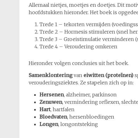
Allemaal nietjes, moetjes en doetjes. Dit mot
hoofdstukken hieronder. Het boek is opgedeeld
Trede 1 – tekorten vermijden (voedingss
Trede 2 – Hormesis stimuleren (snel her
Trede 3 – Groeistimulatie verminderen (
Trede 4 – Veroudering omkeren
Hieronder volgen conclusies uit het boek.
Samenklontering
van
eiwitten (proteïnen)
s
verouderingsziektes. Ze stapelen zich op in:
Hersenen
, alzheimer, parkinson
Zenuwen
, vermindering reflexen, slech
Hart
, hartfalen
Bloedvaten
, hersenbloedingen
Longen
, longontsteking