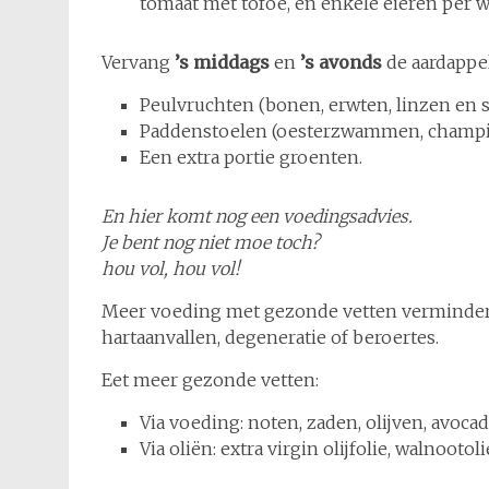
tomaat met tofoe, en enkele eieren per w
Vervang
’s middags
en
’s avonds
de aardappele
Peulvruchten (bonen, erwten, linzen en s
Paddenstoelen (oesterzwammen, champ
Een extra portie groenten.
En hier komt nog een voedingsadvies.
Je bent nog niet moe toch?
hou vol, hou vol!
Meer voeding met gezonde vetten vermindert 
hartaanvallen, degeneratie of beroertes.
Eet meer gezonde vetten:
Via voeding: noten, zaden, olijven, avocado
Via oliën: extra virgin olijfolie, walnootoli