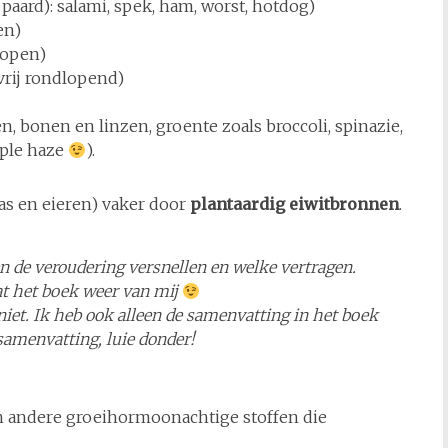
 paard): salami, spek, ham, worst, hotdog)
en)
lopen)
 vrij rondlopend)
en, bonen en linzen, groente zoals broccoli, spinazie,
rple haze
).
kaas en eieren) vaker door
plantaardig
eiwitbronnen
.
 de veroudering versnellen en welke vertragen.
at het boek weer van mij
t niet. Ik heb ook alleen de samenvatting in het boek
 samenvatting, luie donder!
n andere groeihormoonachtige stoffen die