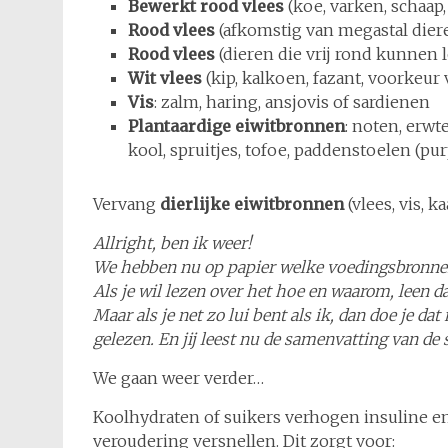
Bewerkt rood vlees
(koe, varken, schaap,
Rood vlees
(afkomstig van megastal dier
Rood vlees
(dieren die vrij rond kunnen 
Wit vlees
(kip, kalkoen, fazant, voorkeur
Vis
: zalm, haring, ansjovis of sardienen
Plantaardige eiwitbronnen
: noten, erwt
kool, spruitjes, tofoe, paddenstoelen (pu
Vervang
dierlijke eiwitbronnen
(vlees, vis, 
Allright, ben ik weer!
We hebben nu op papier welke voedingsbronnen
Als je wil lezen over het hoe en waarom, leen d
Maar als je net zo lui bent als ik, dan doe je da
gelezen. En jij leest nu de samenvatting van de
We gaan weer verder…
Koolhydraten of suikers verhogen insuline e
veroudering versnellen. Dit zorgt voor: