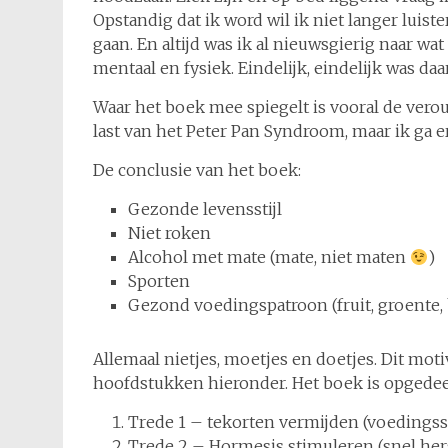
Opstandig dat ik word wil ik niet langer luis
gaan. En altijd was ik al nieuwsgierig naar wa
mentaal en fysiek. Eindelijk, eindelijk was d
Waar het boek mee spiegelt is vooral de vero
last van het Peter Pan Syndroom, maar ik ga e
De conclusie van het boek:
Gezonde levensstijl
Niet roken
Alcohol met mate (mate, niet maten
)
Sporten
Gezond voedingspatroon (fruit, groente, b
Allemaal nietjes, moetjes en doetjes. Dit mot
hoofdstukken hieronder. Het boek is opgedeeld
Trede 1 – tekorten vermijden (voedingss
Trede 2 – Hormesis stimuleren (snel her