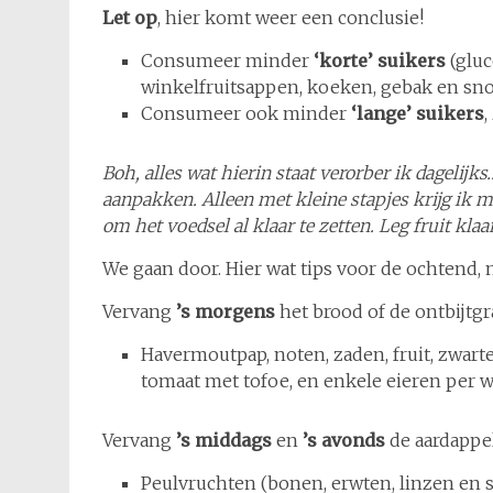
Let op
, hier komt weer een conclusie!
Consumeer minder
‘korte’ suikers
(gluc
winkelfruitsappen, koeken, gebak en sno
Consumeer ook minder
‘lange’ suikers
,
Boh, alles wat hierin staat verorber ik dagelijk
aanpakken. Alleen met kleine stapjes krijg ik 
om het voedsel al klaar te zetten. Leg fruit klaar
We gaan door. Hier wat tips voor de ochtend,
Vervang
’s morgens
het brood of de ontbijtg
Havermoutpap, noten, zaden, fruit, zwarte
tomaat met tofoe, en enkele eieren per w
Vervang
’s middags
en
’s avonds
de aardappele
Peulvruchten (bonen, erwten, linzen en s