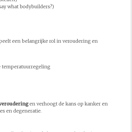
say what bodybuilders?)
peelt een belangrijke rol in veroudering en
te temperatuurregeling
veroudering
en verhoogt de kans op kanker en
tes en degeneratie.