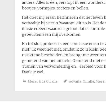
anders. Alles is één, verstopt in een wond
bootjes, vormpjes, toeters en bellen.
Het doet mij eraan herinneren dat het leven h
verhaaltje bij verzin ‘waarom’ dit zo is. Het 
illusie creëert waarin ik geloof dat ik controle
gebeurtenissen mij overkomen.
En tot slot, probeer ik een conclusie eraan te
niet”. Ik weet het niet, omdat ik zo’n klein bee
maakt me bescheiden en brengt me weer terug 
genietend van het uitzicht. Genietend met ee
Tranen van verwondering en… eerbied voor het 
Dank je wel.
Merel & de Giraffe
Advaita
,
Giraffe
,
Merel