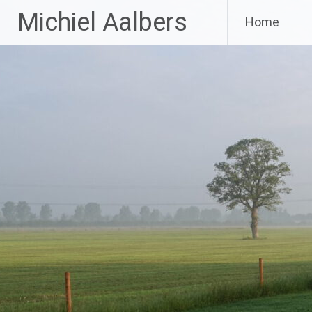
Ga
Michiel Aalbers
Home
naar
de
inhoud