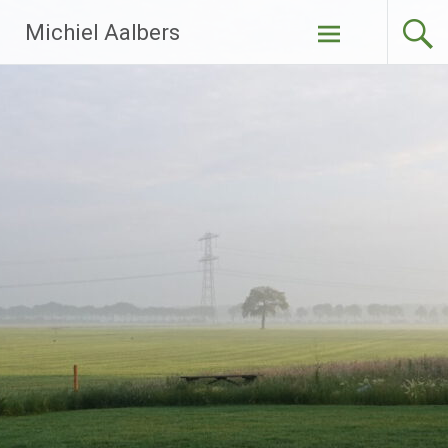
Ga
Michiel Aalbers
naar
de
inhoud