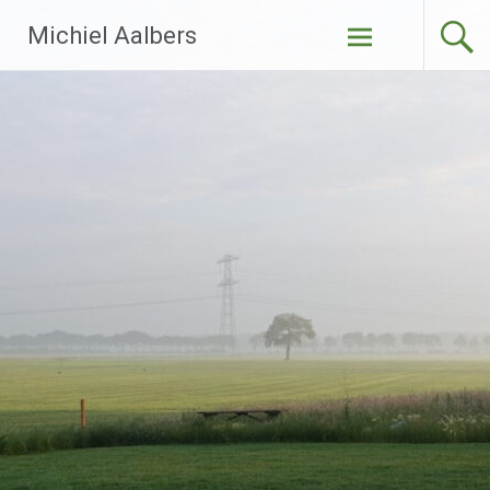
Ga
Michiel Aalbers
naar
de
inhoud