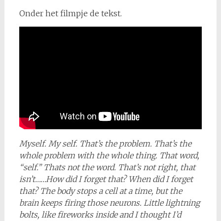
Onder het filmpje de tekst.
Myself. My self. That’s the problem. That’s the
whole problem with the whole thing. That word,
“self.” Thats not the word. That’s not right, that
isn’t……How did I forget that? When did I forget
that? The body stops a cell at a time, but the
brain keeps firing those neurons. Little lightning
bolts, like fireworks inside and I thought I’d