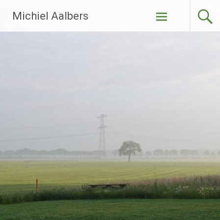
Ga
Michiel Aalbers
naar
de
inhoud