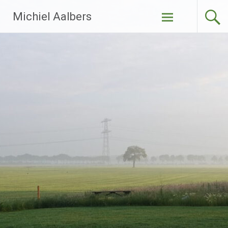
Ga
Michiel Aalbers
naar
de
inhoud