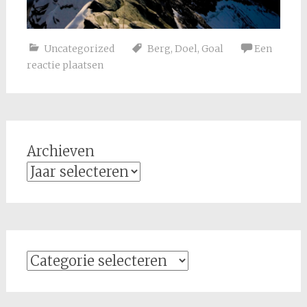
Uncategorized
Berg
,
Doel
,
Goal
Een
reactie plaatsen
Archieven
Categorieën