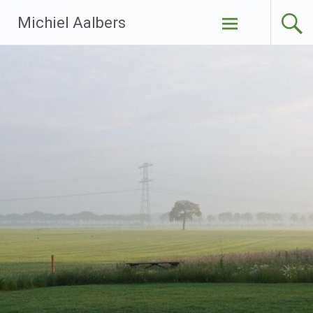
Ga
Michiel Aalbers
naar
de
inhoud