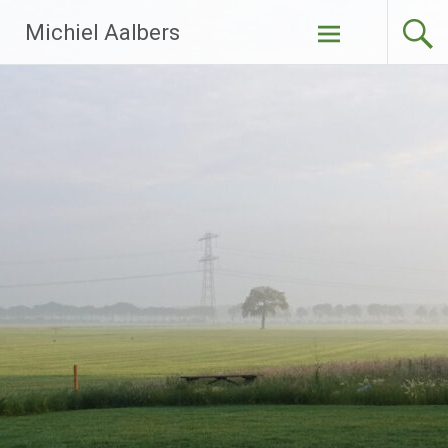
Ga
Michiel Aalbers
naar
de
inhoud