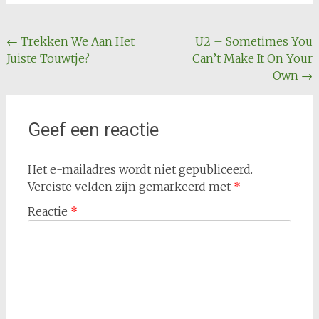
Bericht
←
Trekken We Aan Het
U2 – Sometimes You
Juiste Touwtje?
Can’t Make It On Your
navigatie
Own
→
Geef een reactie
Het e-mailadres wordt niet gepubliceerd.
Vereiste velden zijn gemarkeerd met
*
Reactie
*