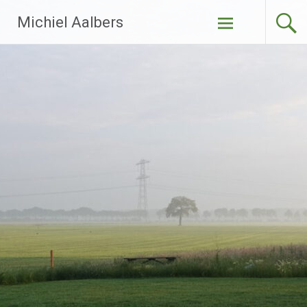
Ga
Michiel Aalbers
naar
de
inhoud