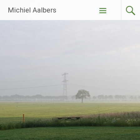
Ga
Michiel Aalbers
naar
de
inhoud