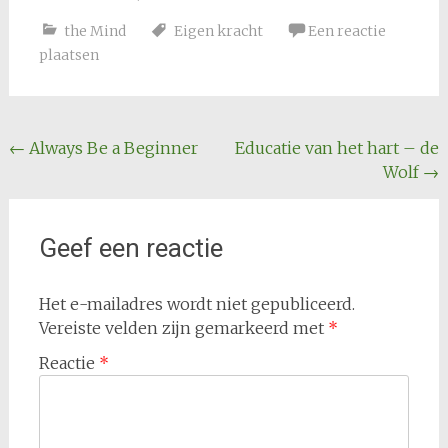
the Mind
Eigen kracht
Een reactie
plaatsen
Bericht
←
Always Be a Beginner
Educatie van het hart – de
Wolf
→
navigatie
Geef een reactie
Het e-mailadres wordt niet gepubliceerd.
Vereiste velden zijn gemarkeerd met
*
Reactie
*