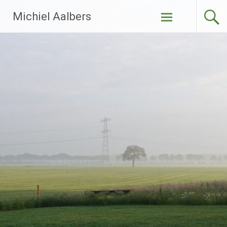
Ga
Michiel Aalbers
naar
de
inhoud