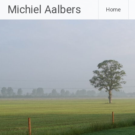
Ga
Michiel Aalbers
Home
naar
de
inhoud