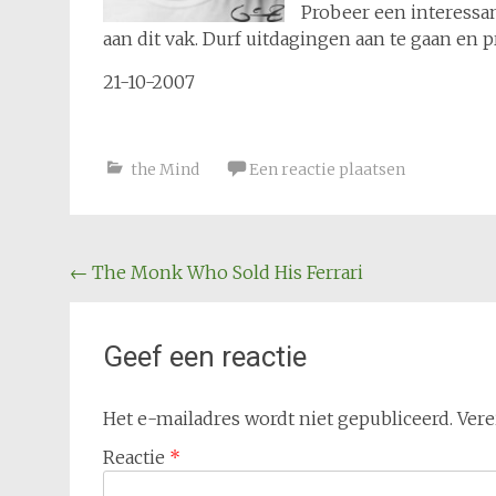
Probeer een interessan
aan dit vak. Durf uitdagingen aan te gaan en p
21-10-2007
the Mind
Een reactie plaatsen
Bericht
←
The Monk Who Sold His Ferrari
navigatie
Geef een reactie
Het e-mailadres wordt niet gepubliceerd.
Vere
Reactie
*