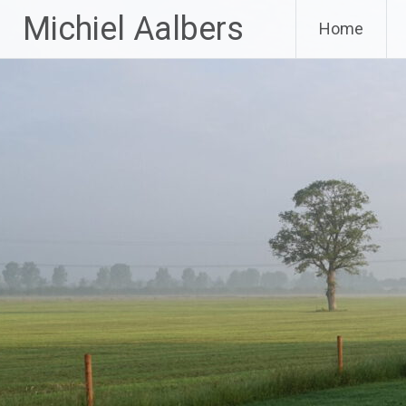
Ga
Michiel Aalbers
Home
naar
de
inhoud