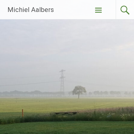
Ga
Michiel Aalbers
naar
de
inhoud