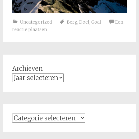
Uncategorized
Berg
,
Doel
,
Goal
Een
reactie plaatsen
Archieven
Categorieën