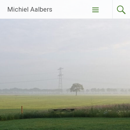
Ga
Michiel Aalbers
naar
de
inhoud