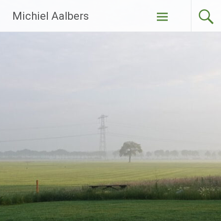
Ga
Michiel Aalbers
naar
de
inhoud